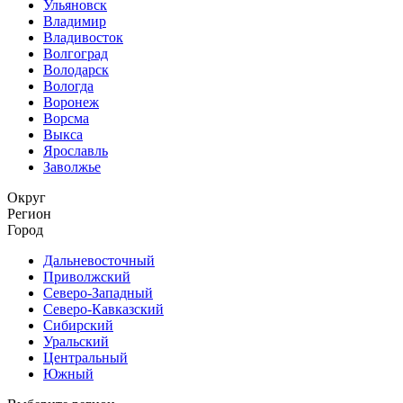
Ульяновск
Владимир
Владивосток
Волгоград
Володарск
Вологда
Воронеж
Ворсма
Выкса
Ярославль
Заволжье
Округ
Регион
Город
Дальневосточный
Приволжский
Северо-Западный
Северо-Кавказский
Сибирский
Уральский
Центральный
Южный