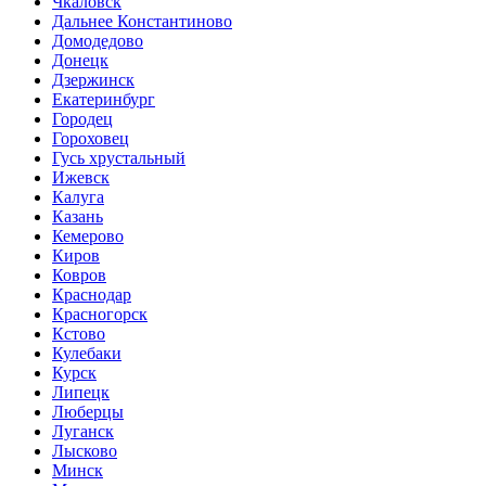
Чкаловск
Дальнее Константиново
Домодедово
Донецк
Дзержинск
Екатеринбург
Городец
Гороховец
Гусь хрустальный
Ижевск
Калуга
Казань
Кемерово
Киров
Ковров
Краснодар
Красногорск
Кстово
Кулебаки
Курск
Липецк
Люберцы
Луганск
Лысково
Минск