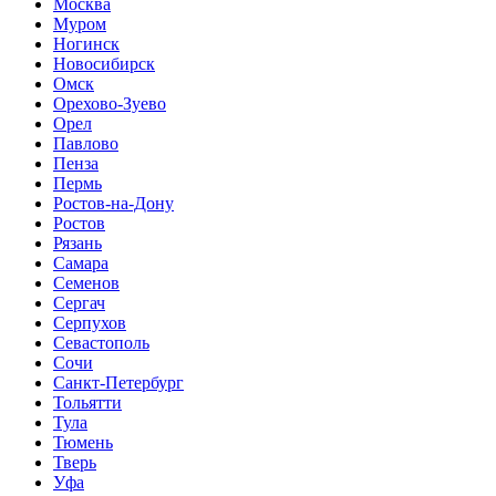
Москва
Муром
Ногинск
Новосибирск
Омск
Орехово-Зуево
Орел
Павлово
Пенза
Пермь
Ростов-на-Дону
Ростов
Рязань
Самара
Семенов
Сергач
Серпухов
Севастополь
Сочи
Санкт-Петербург
Тольятти
Тула
Тюмень
Тверь
Уфа